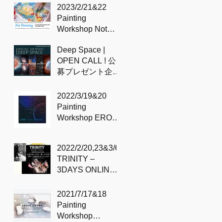
のプロセス
2023/2/21&22
Painting
Workshop Not
painting – with
Deep Space |
Sidd
OPEN CALL ! 公
募プレゼント企
画！
2022/3/19&20
Painting
Workshop EROS /
Sky of being –
with Sidd
2022/2/20,23&3/6
TRINITY –
3DAYS ONLINE
SESSION with
Sidd
2021/7/17&18
Painting
Workshop