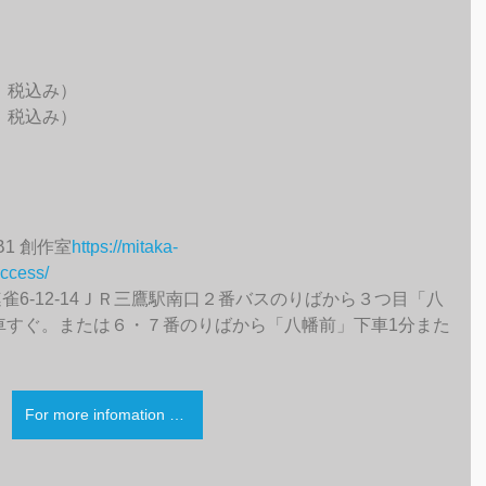
費　税込み）
費　税込み）
1 創作室
https://
mitaka-
access/
市上連雀6-12-14ＪＲ三鷹駅南口２番バスのりばから３つ目「八
車すぐ。または６・７番のりばから「八幡前」下車1分また
For more infomation CLICK HERE!