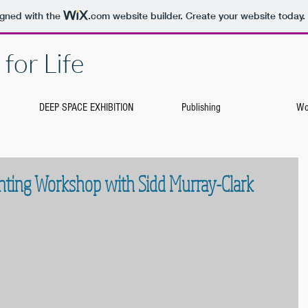
igned with the
.com
website builder. Create your website today.
for Life
DEEP SPACE EXHIBITION
Publishing
Wo
nting Workshop with Sidd Murray-Clark