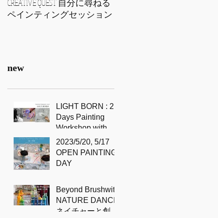
CREATIVE QUEST 自分に尋ねる
vol3, 自習会 Painting from your
ペインティングセッション
Heart
new
LIGHT BORN : 2
Days Painting
Workshop with
Sidd Murray-Clark
2023/5/20, 5/17
OPEN PAINTING
DAY
Beyond Brushwith
NATURE DANCE
ネイチャーと創造