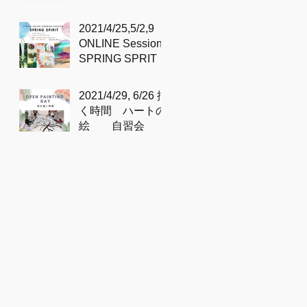
SIMPLICITY &
DEPTH
2021/4/25,5/2,9
'BASHO’S POND
ONLINE Sessions
'– 芭蕉の池 – with
SPRING SPRIT
Sidd
2021/4/29, 6/26 描
く時間 ハートの
絵 自習会