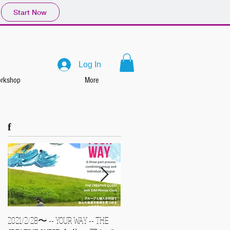
Start Now
Log In
rkshop
More
f
2021/2/28〜 -- YOUR WAY -- THE
2021/1/24 sun ハートにある絵