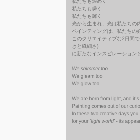
私たちも煌めく
私たちも瞬く
私たちも輝く
光から生まれ、光は私たちの
ペインティングは、私たちの
このクリエイティブな2日間で、あ
きと繊細さ)
に新たなインスピレーション
We shimmer too
We gleam too
We glow too
We are born from light, and it’s
Painting comes out of our curio
In these two creative days you
for your 
‘light world’ -
 its appea