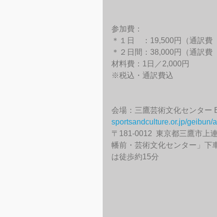
参加費：
＊１日　：19,500円（通訳
＊２日間：38,000円（通訳
材料費：1日／2,000円
※税込・通訳費込
会場：三鷹芸術文化センター B
sportsandculture.or.jp/geibun/
〒181-0012  東京都三鷹
幡前・芸術文化センター」下
は徒歩約15分