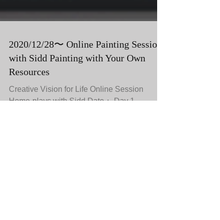
2020/12/28〜 Online Painting Session
with Sidd Painting with Your Own
Resources
Creative Vision for Life Online Session
Home-plays with Sidd Date： Day 1
12/26(sat) Day 2 1/4(mon) Day 3
1/10(sun) 13:00-14:30 Fee：...