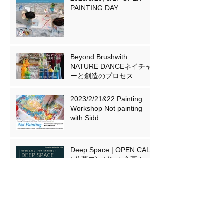
2023/5/20, 5/17 OPEN
PAINTING DAY
Beyond Brushwith
NATURE DANCEネイチャ
ーと創造のプロセス
2023/2/21&22 Painting
Workshop Not painting –
with Sidd
Deep Space | OPEN CALL
! 公募プレゼント企画！
2022/3/19&20 Painting