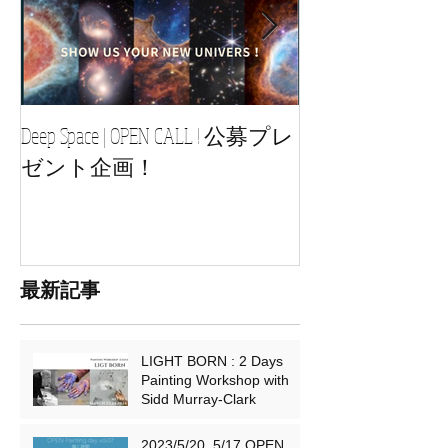
Deep Space | OPEN CALL ! 公募プレ
2021/2/28〜 -- YOU
ゼント企画！
CREATIVE QUEST 自分に尋ねる
ペインティン
最新記事
LIGHT BORN : 2 Days
Painting Workshop with
Sidd Murray-Clark