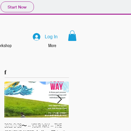
Start Now
Log In
rkshop
More
f
2021/2/28〜 -- YOUR WAY -- THE
2021/1/24 sun ハートにある絵