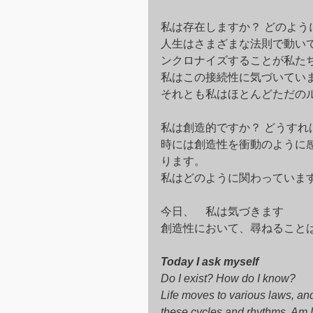
私は存在しますか？ どのよう
人生はさまざまな法則で動い
ンクロナイズすることが私た
私はこの接続性に気づいてい
それとも私はほとんどただの
私は創造的ですか？ どうすれ
時には創造性を衝動のように
ります。
私はどのように関わっていま
今日、　私は気づきます
創造性において、尋ねることは
Today I ask myself
Do I exist? How do I know?
Life moves to various laws, an
these cycles and rhythms. Am I 