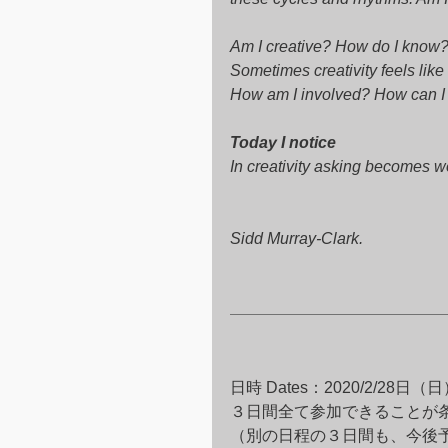
Am I creative? How do I know?
Sometimes creativity feels like
How am I involved? How can I b
Today I notice
In creativity asking becomes w
Sidd Murray-Clark.
日時 Dates：2020/2/28日
３日間全て参加できることが
（別の日程の３日間も、今後