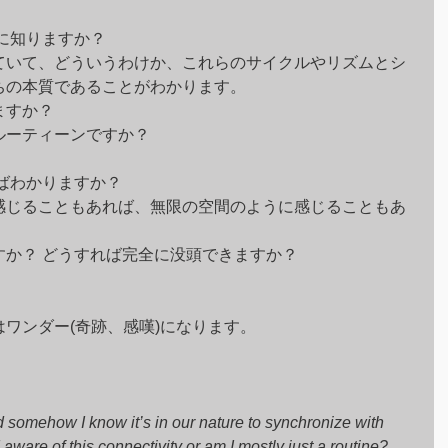
に知りますか？
ていて、どういうわけか、これらのサイクルやリズムとシ
ちの本質であることがわかります。
ますか？
ルーティーンですか？
ばわかりますか？
感じることもあれば、無限の空間のように感じることもあ
すか？ どうすれば完全に没頭できますか？
ワンダー(奇跡、感嘆)になります。
d somehow I know it’s in our nature to synchronize with 
aware of this connectivity or am I mostly just a routine?