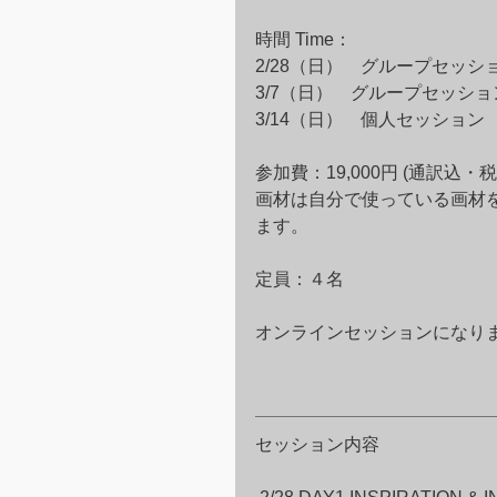
時間 Time：
2/28（日）　グループセッション　
3/7（日）　グループセッション　
3/14（日）　個人セッション　
参加費：19,000円 (通訳込・税
画材は自分で使っている画材
ます。
定員：４名　
オンラインセッションになりま
セッション内容️