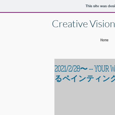
This site was des
Creative Vision 
Home
2021/2/28〜 -- YOU
るペインティン