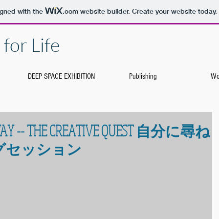
igned with the
.com
website builder. Create your website today.
for Life
DEEP SPACE EXHIBITION
Publishing
Wo
R WAY -- THE CREATIVE QUEST 自分に尋ね
グセッション