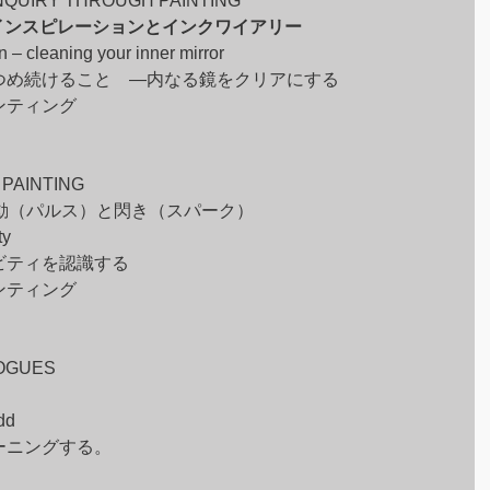
 INQUIRY THROUGH PAINTING
インスピレーションとインクワイアリー
n – cleaning your inner mirror 
つめ続けること　—内なる鏡をクリアにする
ンティング
 PAINTING
鼓動（パルス）と閃き（スパーク）
ty
ビティを認識する
ンティング
LOGUES
dd
ーニングする。