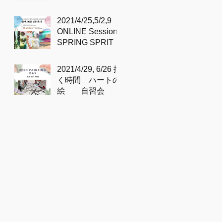
SIMPLICITY &
DEPTH
2021/4/25,5/2,9
'BASHO’S POND
ONLINE Sessions
'– 芭蕉の池 – with
SPRING SPRIT
Sidd
2021/4/29, 6/26 描
く時間 ハートの
絵 自習会