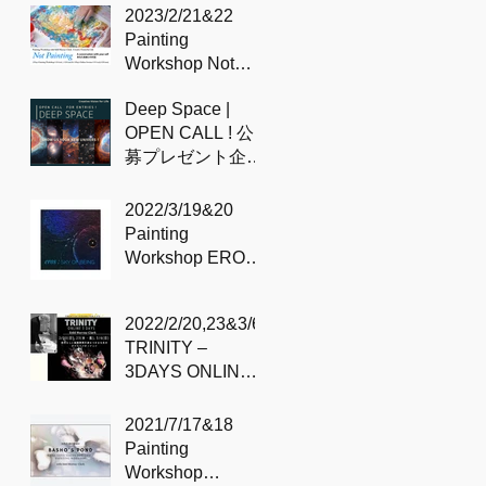
のプロセス
2023/2/21&22
Painting
Workshop Not
painting – with
Deep Space |
Sidd
OPEN CALL ! 公
募プレゼント企
画！
2022/3/19&20
Painting
Workshop EROS /
Sky of being –
with Sidd
2022/2/20,23&3/6
TRINITY –
3DAYS ONLINE
SESSION with
Sidd
2021/7/17&18
Painting
Workshop