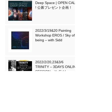
Deep Space | OPEN CALL
! 公募プレゼント企画！
2022/3/19&20 Painting
Workshop EROS / Sky of
being – with Sidd
2022/2/20,23&3/6
TRINITY – 3DAYS ONLINE
SESSION with Sidd
2021/7/17&18 Painting
Workshop SIMPLICITY &
DEPTH 'BASHO’S POND
'– 芭蕉の池 – with Sidd