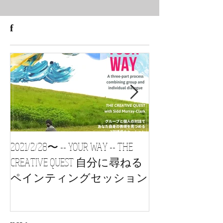
f
2021/2/28〜 -- YOUR WAY -- THE
2021/1/24 s
CREATIVE QUEST 自分に尋ねる
vol3, 自習会 Painting
ペインティングセッション