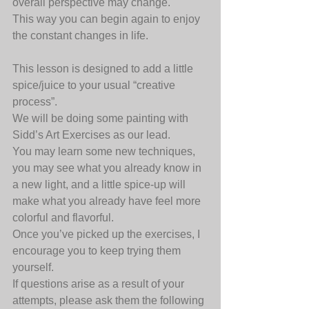
overall perspective may change.
This way you can begin again to enjoy 
the constant changes in life.
This lesson is designed to add a little 
spice/juice to your usual “creative 
process”.
We will be doing some painting with 
Sidd’s Art Exercises as our lead.
You may learn some new techniques, 
you may see what you already know in 
a new light, and a little spice-up will 
make what you already have feel more 
colorful and flavorful.
Once you’ve picked up the exercises, I 
encourage you to keep trying them 
yourself.
If questions arise as a result of your 
attempts, please ask them the following 