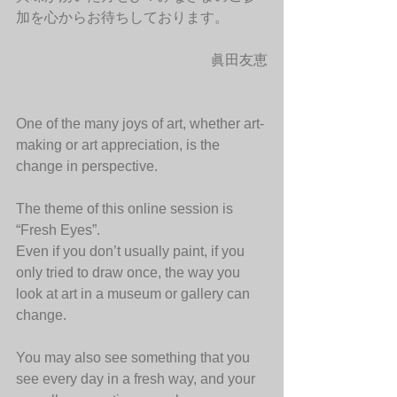
加を心からお待ちしております。
眞田友恵
One of the many joys of art, whether art-
making or art appreciation, is the 
change in perspective.
The theme of this online session is 
“Fresh Eyes”.
Even if you don’t usually paint, if you 
only tried to draw once, the way you 
look at art in a museum or gallery can 
change.
You may also see something that you 
see every day in a fresh way, and your 