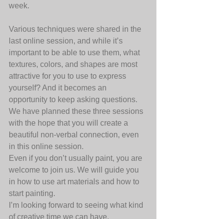
week.
Various techniques were shared in the 
last online session, and while it’s 
important to be able to use them, what 
textures, colors, and shapes are most 
attractive for you to use to express 
yourself? And it becomes an 
opportunity to keep asking questions.
We have planned these three sessions 
with the hope that you will create a 
beautiful non-verbal connection, even 
in this online session.
Even if you don’t usually paint, you are 
welcome to join us. We will guide you 
in how to use art materials and how to 
start painting.
I’m looking forward to seeing what kind 
of creative time we can have.