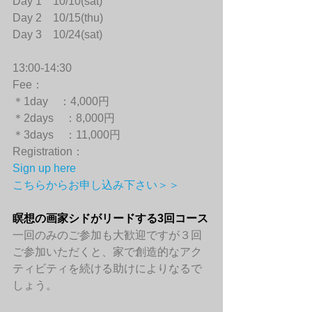
Day 1　10/10(sat)
Day 2　10/15(thu)
Day 3　10/24(sat)
13:00-14:30
Fee：
＊1day　：4,000円
＊2days　：8,000円
＊3days　：11,000円
Registration：
Sign up here
こちらからお申し込み下さい＞＞
瞑想の画家シドがリードする3回コース
一回のみのご参加も大歓迎ですが３回
ご参加いただくと、家で創造的なアク
ティビティを続ける助けによりなるで
しょう。