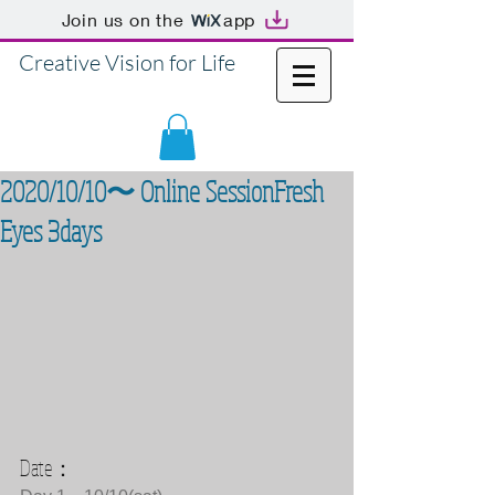
Join us on the
app
Creative Vision for Life
2020/10/10〜 Online SessionFresh
Eyes 3days
Date：