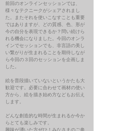
前回のオンラインセッションでは、
様々なテクニークがシェアされまし
た。またそれを使いこなすことも重要
ではありますが、どの質感、色、形が
今の自分を表現できるか？問い続けら
れる機会になりました。今回のオンラ
インでセッションでも、非言語の美し
い繋がりが生まれることを期待しなが
ら今回の３回のセッションを企画しま
した。
絵を普段描いていないというかたも大
歓迎です。必要に合わせて画材の使い
方から、絵を描き始め方などもお伝え
します。
どんな創造的な時間が生まれるか今か
らとても楽しみです。
興味が湧いた方ぜひ！みなさまのご参