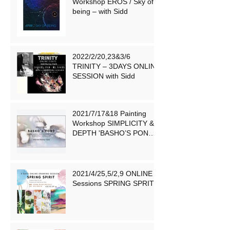
Workshop EROS / Sky of
being – with Sidd
2022/2/20,23&3/6
TRINITY – 3DAYS ONLINE
SESSION with Sidd
2021/7/17&18 Painting
Workshop SIMPLICITY &
DEPTH 'BASHO’S POND
'– 芭蕉の池 – with Sidd
2021/4/25,5/2,9 ONLINE
Sessions SPRING SPRIT