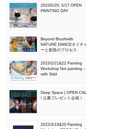
2023/5/20, 5/17 OPEN
PAINTING DAY
Beyond Brushwith
NATURE DANCEネイチャ
ーと創造のプロセス
2023/2/21&22 Painting
Workshop Not painting –
with Sidd
Deep Space | OPEN CALL
! 公募プレゼント企画！
2022/3/19&20 Painting