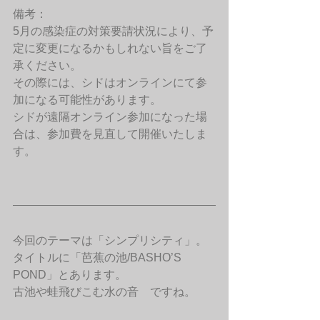
備考：
5月の感染症の対策要請状況により、予
定に変更になるかもしれない旨をご了
承ください。
その際には、シドはオンラインにて参
加になる可能性があります。
シドが遠隔オンライン参加になった場
合は、参加費を見直して開催いたしま
す。
今回のテーマは「シンプリシティ」。
タイトルに「芭蕉の池/BASHO’S 
POND」とあります。
古池や蛙飛びこむ水の音　ですね。