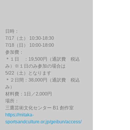
日時：
7/17（土） 10:30-18:30
7/18（日） 10:00-18:00
参加費：
＊１日　：19,500円（通訳費　税込
み）※１日のみ参加の場合は
5/22（土）となります
＊２日間：38,000円（通訳費　税込
み）
材料費：1日／2,000円
場所：
三鷹芸術文化センター B1 創作室
https://mitaka-
sportsandculture.or.jp/geibun/access/