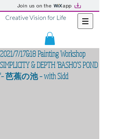
Join us on the
app
Creative Vision for Life
2021/7/17&18 Painting Workshop
SIMPLICITY & DEPTH 'BASHO’S POND
'– 芭蕉の池 – with Sidd