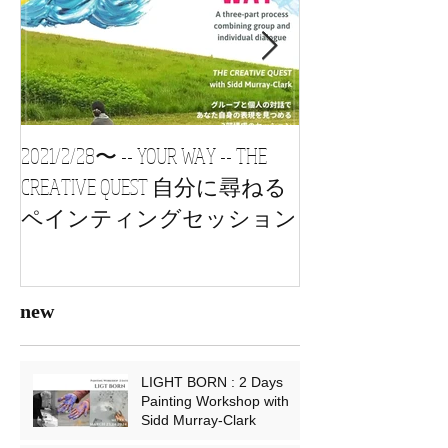
2021/2/28〜 -- YOUR WAY -- THE
2021/1/24 s
CREATIVE QUEST 自分に尋ねる
vol3, 自習会 Painting
ペインティングセッション
new
LIGHT BORN : 2 Days
Painting Workshop with
Sidd Murray-Clark